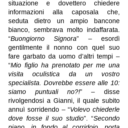
situazione e dovettero chiedere
informazioni alla caposala che,
seduta dietro un ampio bancone
bianco, sembrava molto indaffarata.
“
Buongiorno Signora
” – esordì
gentilmente il nonno con quel suo
fare garbato da uomo d’altri tempi –
“
Mio figlio ha prenotato per me una
visita oculistica da un vostro
specialista. Dovrebbe essere alle 10:
siamo puntuali no?!
” – disse
rivolgendosi a Gianni, il quale subito
annuì sorridendo – “
Volevo chiederle
dove fosse il suo studio
”. “
Secondo
piano, in fondo al corridoio, porta