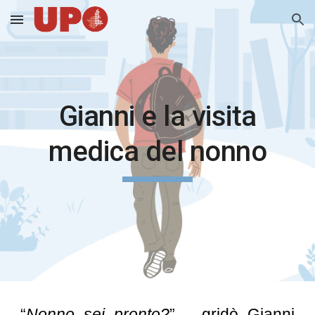
Skip to main content
Skip to navigation
Gianni e la visita
medica del nonno
“
Nonno sei pronto?
” – gridò Gianni